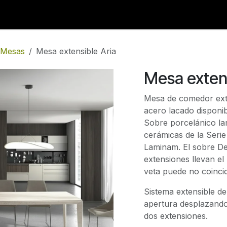
Catálogo
Servicios
Nuestra Tienda
Mesas
Mesa extensible Aria
Mesa extens
Mesa de comedor exte
acero lacado disponib
Sobre porcelánico lam
cerámicas de la Serie
Laminam. El sobre De
extensiones llevan e
veta puede no coincid
Sistema extensible de
apertura desplazando 
dos extensiones.