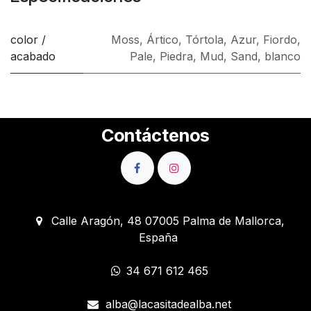
color /
Moss
,
Ártico
,
Tórtola
,
Azur
,
Fiordo
,
acabado
Pale
,
Piedra
,
Mud
,
Sand
,
blanco
Contáctenos
Calle Aragón, 48 07005 Palma de Mallorca,
España
34 671 612 465
alba@lacasitadealba.net