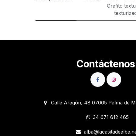
Grafito text
texturiza
Contáctenos
Calle Aragón, 48 07005 Palma de M
34 671 612 465
alba@lacasitadealba.n