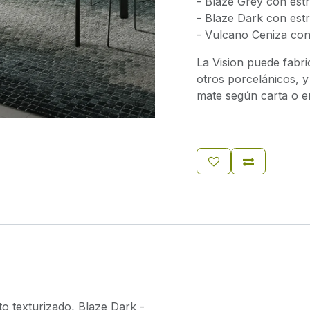
- Blaze Grey con estr
- Blaze Dark con estr
- Vulcano Ceniza con 
La Vision puede fabri
otros porcelánicos, y
mate según carta o 
to texturizado
,
Blaze Dark -