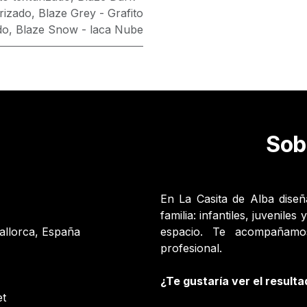
urizado
,
Blaze Grey - Grafito
do
,
Blaze Snow - laca Nube
Sob
En La Casita de Alba dise
familia: infantiles, juvenile
allorca, España
espacio. Te acompañamos
profesional.
¿Te gustaría ver el resulta
et