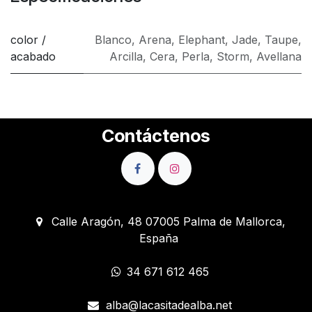
color /
Blanco
,
Arena
,
Elephant
,
Jade
,
Taupe
,
acabado
Arcilla
,
Cera
,
Perla
,
Storm
,
Avellana
Contáctenos
Calle Aragón, 48 07005 Palma de Mallorca,
España
34 671 612 465
alba@lacasitadealba.net