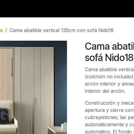
Catálogo
Servicios
Nuestra Tienda
s
Cama abatible vertical 135cm con sofá Nido18
Cama abatib
sofá Nido18
Cama abatible vertic
(colchón no incluido)
arcón interior y alma
interior del arcón.
Construcción y mecan
apertura y cierre con
cubrepistones; las pa
automáticamente y c
automático. El fondo