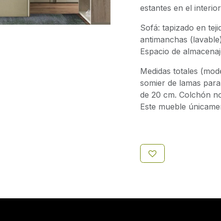
estantes en el interior
Sofá: tapizado en tej
antimanchas (lavable
Espacio de almacenaje
Medidas totales (mode
somier de lamas para
de 20 cm. Colchón no 
Este mueble únicamen